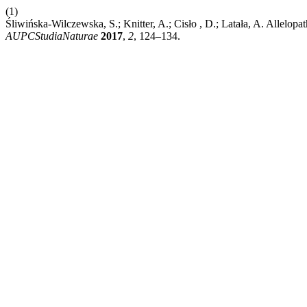
(1)
Śliwińska-Wilczewska, S.; Knitter, A.; Cisło , D.; Latała, A. Allelop
AUPCStudiaNaturae
2017
,
2
, 124–134.